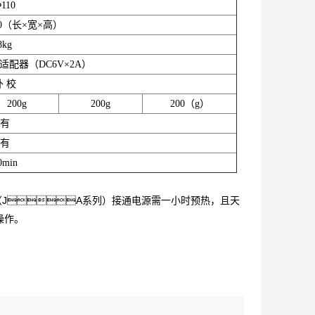
110
340（长×宽×高）
8kg
适配器（DC6V×2A）
外
校
200g
200g
200（g）
有
有
0min
（JA系列）接通电源需一小时预热，且天
操作。