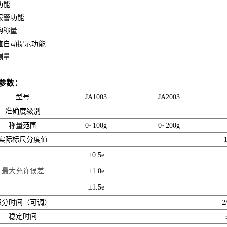
功能
报警功能
钩称量
值自动提示功能
测量
参数：
型号
JA1003
JA2003
准确度级别
称量范围
0
~
100g
0
~
200g
实际标尺分度值
±0.5e
最大允许误差
±1.0e
±1.5e
积分时间（可调）
2
稳定时间