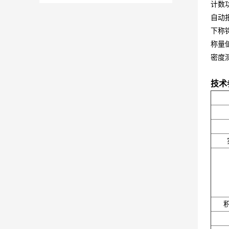
计数
自动
下称
称量
密度
技术