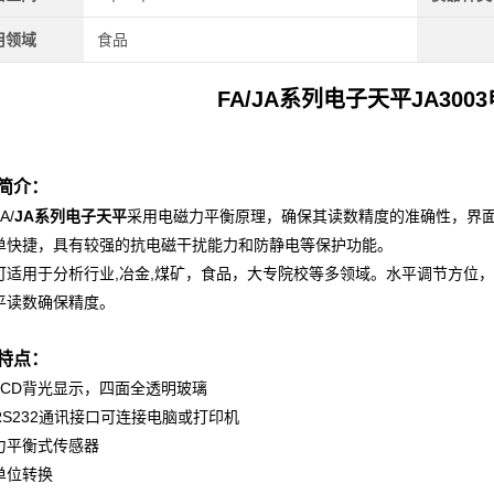
用领域
食品
FA/
JA系列电子天平
JA30
系列电子天平
简介：
/
JA系列电子天平
采用电磁力平衡原理，确保其读数精度的准确性，界
单快捷，具有较强的抗电磁干扰能力和防静电等保护功能。
用于分析行业,冶金,煤矿，食品，大专院校等多领域。水平调节方位，
平读数确保精度。
系列电子天平
特点：
LCD背光显示，四面全透明玻璃
RS232通讯接口可连接电脑或打印机
力平衡式传感器
单位转换