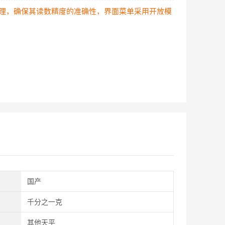
理，确保其读数精度的准确性，界面菜单采用开放模
式在面板上面直接显示，操作简单快捷，具有较强的
抗电磁干扰能力和防静电等保护功能。
可适用于分析行业,冶金,煤矿，食品，大专院校等多
领域。水平调节方位，采用精准水准器，配合调节脚
可使天平读数确保精度。
国产
千分之一克
其他天平