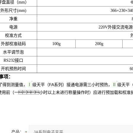
秤盘直径（mm）
Φ
外形尺寸(mm)
366×230×
净重
电源
220V外接交流电源
校准方式
外部校准砝码
100g
200g
水平调节泡
RS232接口
开机预热时间
6
事项：
了得到测量值，
Ⅰ
级天平（FA系列）接通电源需三小时预热，
Ⅱ
级天平
使用前（一小时以上未进行称量操作时）应进行预加载和校准
产品：