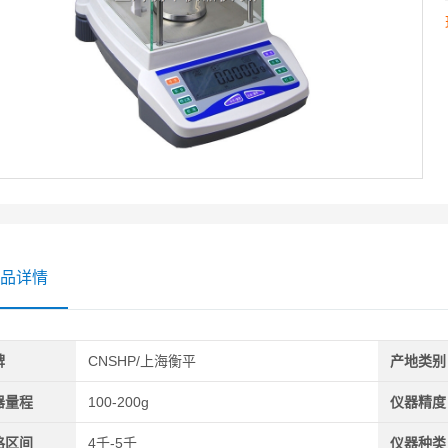
品详情
牌
CNSHP/上海衡平
产地类别
器量程
100-200g
仪器精度
格区间
4千-5千
仪器种类