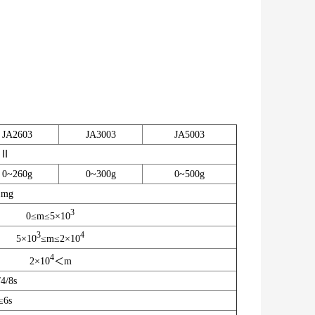
JA2603
JA3003
JA5003
Ⅱ
0
~
260g
0
~
300g
0
~
500g
1mg
3
0≤m≤5×10
3
4
5×10
≤m≤2×10
4
2×10
＜m
/4/8s
≤6s